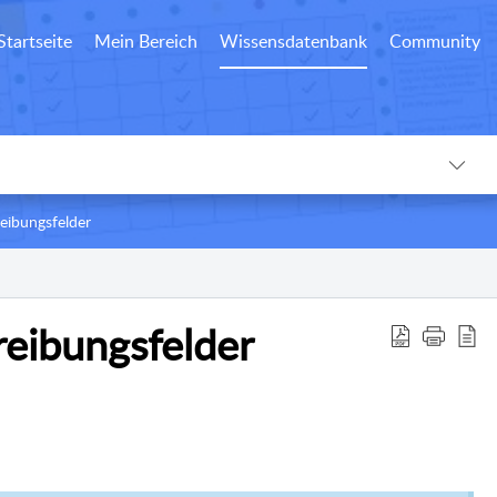
Startseite
Mein Bereich
Wissensdatenbank
Community
eibungsfelder
eibungsfelder