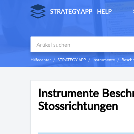
STRATEGY.APP - HELP
Hilfecenter
STRATEGY.APP
Instrumente
Beschr
Instrumente Beschr
Stossrichtungen